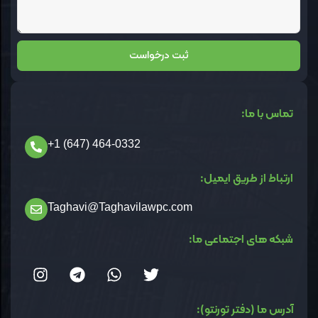
ثبت درخواست
Alternative:
تماس با ما:
464-0332 (647) 1+
ارتباط از طریق ایمیل:
Taghavi@Taghavilawpc.com
شبکه های اجتماعی ما:
آدرس ما (دفتر تورنتو):