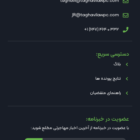
taghavi@taghavilawpc.com
JR@taghavilawpc.com
332 0 464 (647) 1+
دسترسی سریع:
بلاگ
نتایج پرونده ها
راهنمای متقضیان
عضویت در خبرنامه:
با عضویت در خبرنامه از آخرین اخبار مهاجرتی مطلع شوید: