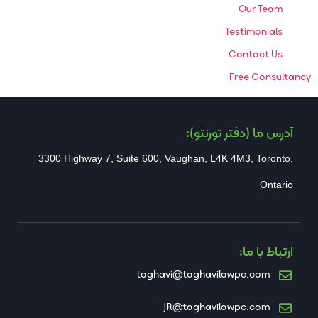
Our Team
Testimonials
Contact Us
Free Consultancy
آدرس ما (دفتر تورنتو):
3300 Highway 7, Suite 600, Vaughan, L4K 4M3, Toronto,
Ontario
ارتباط با ما:
taghavi@taghavilawpc.com
JR@taghavilawpc.com